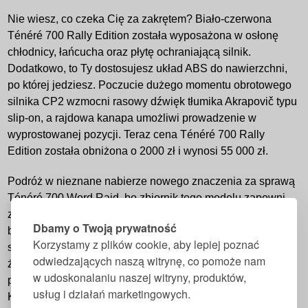
Nie wiesz, co czeka Cię za zakrętem? Biało-czerwona
Ténéré 700 Rally Edition została wyposażona w osłonę
chłodnicy, łańcucha oraz płytę ochraniającą silnik.
Dodatkowo, to Ty dostosujesz układ ABS do nawierzchni,
po której jedziesz. Poczucie dużego momentu obrotowego
silnika CP2 wzmocni rasowy dźwięk tłumika Akrapovič typu
slip-on, a rajdowa kanapa umożliwi prowadzenie w
wyprostowanej pozycji. Teraz cena Ténéré 700 Rally
Edition została obniżona o 2000 zł i wynosi 55 000 zł.
Podróż w nieznane nabierze nowego znaczenia za sprawą
Ténéré 700 Word Raid, bo zbiornik tego modelu zapewni
zasięg do 500 km! Nawet daleko od domu, zawsze
Dbamy o Twoją prywatność
będziesz na bieżąco za sprawą wyświetlacza TFT, który
Korzystamy z plików cookie, aby lepiej poznać
sparuje się z Twoim smartfonem. Wersję Word Raid, jak
odwiedzających naszą witrynę, co pomoże nam
żaden inny motocykl, dopasujesz perfekcyjnie do swoich
w udoskonalaniu naszej witryny, produktów,
potrzeb. Model dysponuje w pełni regulowanym widelcem
usług i działań marketingowych.
KYB, amortyzatorem skrętu Öhlins o 18 różnych