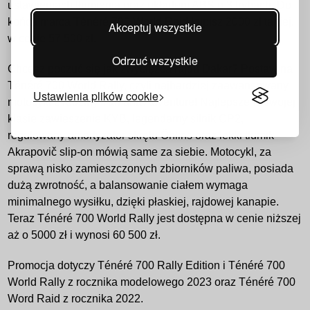
ustawieniach tłumienia oraz układem ABS o 3 trybach. Do
końca marca Ténéré 700 World Raid kupisz 2000 zł taniej,
Akceptuj wszystkie
w cenie 57 500 zł.
Odrzuć wszystkie
Chcesz poczuć się jak zwycięzca rajdu Dakar? Postaw na
Ténéré 700 World Rally, czyli najbardziej zaawansowany
Ustawienia plików cookie
motocykl z rodziny Yamaha Adventure! Najlepsze w swojej
klasie zawieszenie KYB, legendarny silnik CP2,
regulowany amortyzator skrętu Öhlins oraz lekki tłumik
Akrapovič slip-on mówią same za siebie. Motocykl, za
sprawą nisko zamieszczonych zbiorników paliwa, posiada
dużą zwrotność, a balansowanie ciałem wymaga
minimalnego wysiłku, dzięki płaskiej, rajdowej kanapie.
Teraz Ténéré 700 World Rally jest dostępna w cenie niższej
aż o 5000 zł i wynosi 60 500 zł.
Promocja dotyczy Ténéré 700 Rally Edition i Ténéré 700
World Rally z rocznika modelowego 2023 oraz Ténéré 700
Word Raid z rocznika 2022.