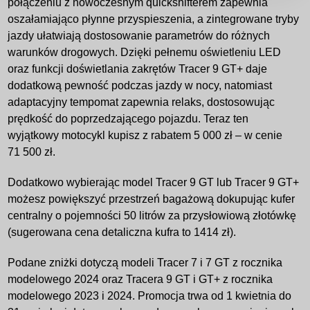
połączeniu z nowoczesnym quickshifterem zapewnia
oszałamiająco płynne przyspieszenia, a zintegrowane tryby
jazdy ułatwiają dostosowanie parametrów do różnych
warunków drogowych. Dzięki pełnemu oświetleniu LED
oraz funkcji doświetlania zakrętów Tracer 9 GT+ daje
dodatkową pewność podczas jazdy w nocy, natomiast
adaptacyjny tempomat zapewnia relaks, dostosowując
prędkość do poprzedzającego pojazdu. Teraz ten
wyjątkowy motocykl kupisz z rabatem 5 000 zł – w cenie
71 500 zł.
Dodatkowo wybierając model Tracer 9 GT lub Tracer 9 GT+
możesz powiększyć przestrzeń bagażową dokupując kufer
centralny o pojemności 50 litrów za przysłowiową złotówkę
(sugerowana cena detaliczna kufra to 1414 zł).
Podane zniżki dotyczą modeli Tracer 7 i 7 GT z rocznika
modelowego 2024 oraz Tracera 9 GT i GT+ z rocznika
modelowego 2023 i 2024. Promocja trwa od 1 kwietnia do