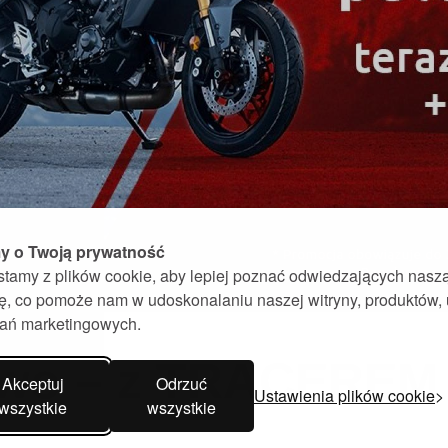
 o Twoją prywatność
stamy z plików cookie, aby lepiej poznać odwiedzających nasz
nę, co pomoże nam w udoskonalaniu naszej witryny, produktów,
ałań marketingowych.
owo – z TRACEREM
Akceptuj
Odrzuć
Ustawienia plików cookie
wszystkie
wszystkie