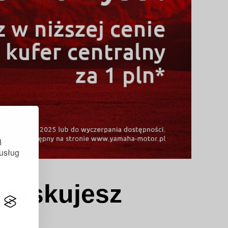
ą
 usług
 zyskujesz