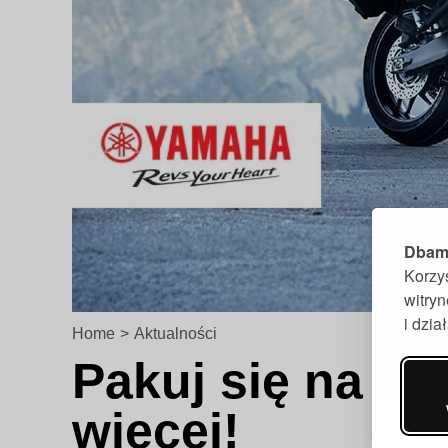
Dbamy
Korzy
witry
i dzi
Home
>
Aktualności
Pakuj się na n
więcej!