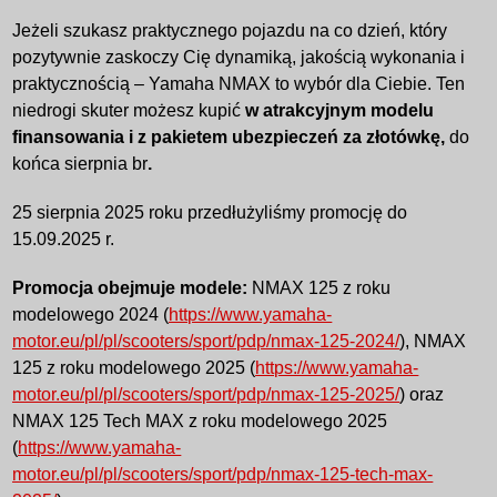
Jeżeli szukasz praktycznego pojazdu na co dzień, który
pozytywnie zaskoczy Cię dynamiką, jakością wykonania i
praktycznością – Yamaha NMAX to wybór dla Ciebie. Ten
niedrogi skuter możesz kupić
w atrakcyjnym modelu
finansowania i z pakietem ubezpieczeń za złotówkę,
do
końca sierpnia br
.
25 sierpnia 2025 roku przedłużyliśmy promocję do
15.09.2025 r.
Promocja obejmuje modele:
NMAX 125 z roku
modelowego 2024 (
https://www.yamaha-
motor.eu/pl/pl/scooters/sport/pdp/nmax-125-2024/
), NMAX
125 z roku modelowego 2025 (
https://www.yamaha-
motor.eu/pl/pl/scooters/sport/pdp/nmax-125-2025/
) oraz
NMAX 125 Tech MAX z roku modelowego 2025
(
https://www.yamaha-
motor.eu/pl/pl/scooters/sport/pdp/nmax-125-tech-max-