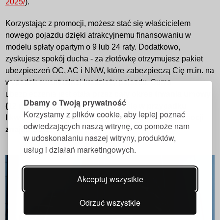
2025/
).
Korzystając z promocji, możesz stać się właścicielem
nowego pojazdu dzięki atrakcyjnemu finansowaniu w
modelu spłaty opartym o 9 lub 24 raty. Dodatkowo,
zyskujesz spokój ducha - za złotówkę otrzymujesz pakiet
ubezpieczeń OC, AC i NNW, które zabezpieczą Cię m.in. na
wypadek ewentualnej kradzieży pojazdu. Suma
ubezpieczenia jest
stała przez cały okres trwania umowy
Dbamy o Twoją prywatność
(12 miesięcy) oraz nie zmniejsza się w przypadku
Korzystamy z plików cookie, aby lepiej poznać
likwidacji mniejszej szkody. Pełen regulamin promocji
odwiedzających naszą witrynę, co pomoże nam
znajduje się
tutaj
.
w udoskonalaniu naszej witryny, produktów,
usług i działań marketingowych.
Akceptuj wszystkie
Odrzuć wszystkie